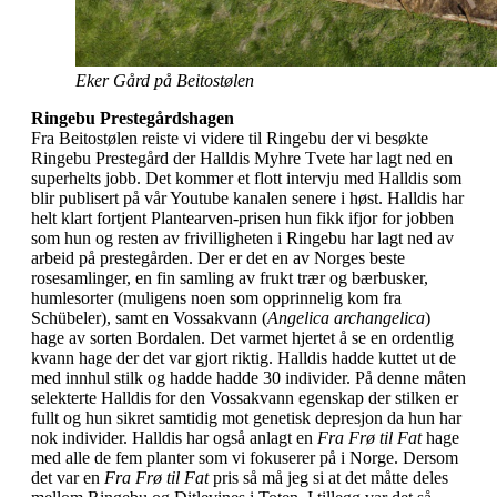
Eker Gård på Beitostølen
Ringebu Prestegårdshagen
Fra Beitostølen reiste vi videre til Ringebu der vi besøkte
Ringebu Prestegård der Halldis Myhre Tvete har lagt ned en
superhelts jobb. Det kommer et flott intervju med Halldis som
blir publisert på vår Youtube kanalen senere i høst. Halldis har
helt klart fortjent Plantearven-prisen hun fikk ifjor for jobben
som hun og resten av frivilligheten i Ringebu har lagt ned av
arbeid på prestegården. Der er det en av Norges beste
rosesamlinger, en fin samling av frukt trær og bærbusker,
humlesorter (muligens noen som opprinnelig kom fra
Schübeler), samt en Vossakvann (
Angelica archangelica
)
hage av sorten Bordalen. Det varmet hjertet å se en ordentlig
kvann hage der det var gjort riktig. Halldis hadde kuttet ut de
med innhul stilk og hadde hadde 30 individer. På denne måten
selekterte Halldis for den Vossakvann egenskap der stilken er
fullt og hun sikret samtidig mot genetisk depresjon da hun har
nok individer. Halldis har også anlagt en
Fra Frø til Fat
hage
med alle de fem planter som vi fokuserer på i Norge. Dersom
det var en
Fra Frø til Fat
pris så må jeg si at det måtte deles