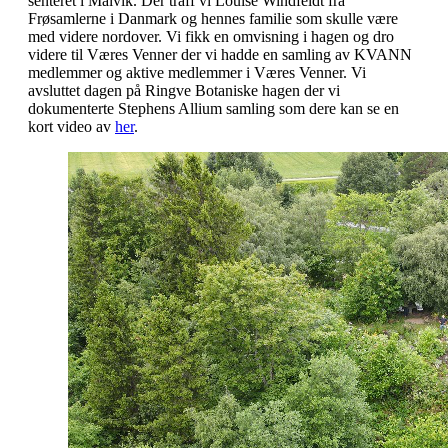
senteret i Malvik. Der traff vi Louise Windfeldt fra
Frøsamlerne i Danmark og hennes familie som skulle være
med videre nordover. Vi fikk en omvisning i hagen og dro
videre til Væres Venner der vi hadde en samling av KVANN
medlemmer og aktive medlemmer i Væres Venner. Vi
avsluttet dagen på Ringve Botaniske hagen der vi
dokumenterte Stephens Allium samling som dere kan se en
kort video av
her
.