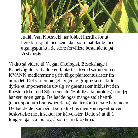
Judith Van Koesveld har jobbet iherdig for at
flere blir kjent med seiersløk som matplante med
utgangspunkt i de store forvillete bestandene på
Vestvågøy.
Vi dro så videre til Vågan
Økologisk Besøkshage i
Kabelvåg
der vi hadde en fantastisk kveld sammen med
KVANN medlemmer og frivillige planteentusiaster fra
området. Det var en meget hyggelig gruppe som klarte å
dyrke et imponerende utvalg av grønnsaker inklusivt den
fineste rekke med Stjernemelde (Hablitzia tamnoides) som jeg
har sett noen gang. De hadde også mange stolt henrik
(Chenopodium bonus-henricus) planter for å nevne bare noen.
De hadde det som så ut som drivhus men som egentlig var
beskyttelse mot insekter for kålvekster. Dette så ut til å
fungere ganske bra også som et mikroklima.