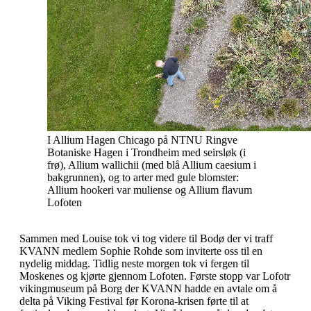
I Allium Hagen Chicago på NTNU Ringve
Botaniske Hagen i Trondheim med seirsløk (i
frø), Allium wallichii (med blå Allium caesium i
bakgrunnen), og to arter med gule blomster:
Allium hookeri var muliense og Allium flavum
Lofoten
Sammen med Louise tok vi tog videre til Bodø der vi traff
KVANN medlem Sophie Rohde som inviterte oss til en
nydelig middag. Tidlig neste morgen tok vi fergen til
Moskenes og kjørte gjennom Lofoten. Første stopp var Lofotr
vikingmuseum på Borg der KVANN hadde en avtale om å
delta på Viking Festival før Korona-krisen førte til at