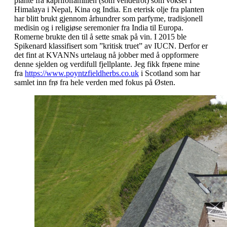
plante fra kaprifolfamilien (som vendelrot) som vokser i
Himalaya i Nepal, Kina og India. En eterisk olje fra planten
har blitt brukt gjennom århundrer som parfyme, tradisjonell
medisin og i religiøse seremonier fra India til Europa.
Romerne brukte den til å sette smak på vin. I 2015 ble
Spikenard klassifisert som ”kritisk truet” av IUCN. Derfor er
det fint at KVANNs urtelaug nå jobber med å oppformere
denne sjelden og verdifull fjellplante. Jeg fikk frøene mine
fra
https://www.poyntzfieldherbs.co.uk
i Scotland som har
samlet inn frø fra hele verden med fokus på Østen.