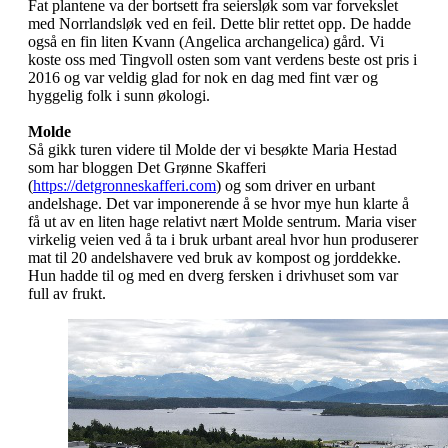
Fat plantene va der bortsett fra seiersløk som var forvekslet
med Norrlandsløk ved en feil. Dette blir rettet opp. De hadde
også en fin liten Kvann (Angelica archangelica) gård. Vi
koste oss med Tingvoll osten som vant verdens beste ost pris i
2016 og var veldig glad for nok en dag med fint vær og
hyggelig folk i sunn økologi.
Molde
Så gikk turen videre til Molde der vi besøkte Maria Hestad
som har bloggen Det Grønne Skafferi
(
https://detgronneskafferi.com
) og som driver en urbant
andelshage. Det var imponerende å se hvor mye hun klarte å
få ut av en liten hage relativt nært Molde sentrum. Maria viser
virkelig veien ved å ta i bruk urbant areal hvor hun produserer
mat til 20 andelshavere ved bruk av kompost og jorddekke.
Hun hadde til og med en dverg fersken i drivhuset som var
full av frukt.