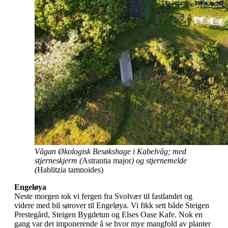
Vågan Økologisk Besøkshage i Kabelvåg; med
stjerneskjerm (
Astrantia major
) og stjernemelde
(
Hablitzia tamnoides)
Engeløya
Neste morgen tok vi fergen fra Svolvær til fastlandet og
videre med bil sørover til Engeløya. Vi fikk sett både Steigen
Prestegård, Steigen Bygdetun og Elses Oase Kafe. Nok en
gang var det imponerende å se hvor mye mangfold av planter