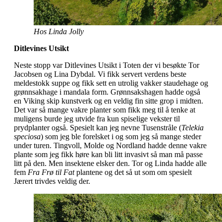
Hos Linda Jolly
Ditlevines Utsikt
Neste stopp var
Ditlevines Utsikt
i Toten der vi besøkte Tor
Jacobsen og Lina Dybdal. Vi fikk servert verdens beste
meldestokk suppe og fikk sett en utrolig vakker staudehage og
grønnsakhage i mandala form. Grønnsakshagen hadde også
en Viking skip kunstverk og en veldig fin sitte grop i midten.
Det var så mange vakre planter som fikk meg til å tenke at
muligens burde jeg utvide fra kun spiselige vekster til
prydplanter også. Spesielt kan jeg nevne Tusenstråle (
Telekia
speciosa
) som jeg ble forelsket i og som jeg så mange steder
under turen. Tingvoll, Molde og Nordland hadde denne vakre
plante som jeg fikk høre kan bli litt invasivt så man må passe
litt på den. Men insektene elsker den. Tor og Linda hadde alle
fem
Fra Frø til Fat
plantene og det så ut som om spesielt
Jærert trivdes veldig der.