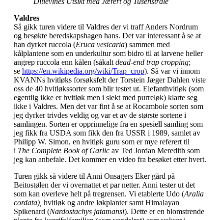
Ditlevines Utsikt med Jærert og Tusenstråle
Valdres
Så gikk turen videre til Valdres der vi traff Anders Nordrum
og besøkte beredskapshagen hans. Det var interessant å se at
han dyrket ruccola (
Eruca vesicaria
) sammen med
kålplantene som en underkultur som bidro til at larvene heller
angrep ruccola enn kålen (såkalt
dead-end trap cropping
;
se
https://en.wikipedia.org/wiki/Trap_crop
). Så var vi innom
KVANNs hvitløks forsøksfelt der Torstein Jæger Dahlen viste
oss de 40 hvitløkssorter som blir testet ut. Elefanthvitløk (som
egentlig ikke er hvitløk men i slekt med purreløk) klarte seg
ikke i Valdres. Men det var fint å se at Rocambole sorten som
jeg dyrker trivdes veldig og var et av de største sortene i
samlingen. Sorten er opprinnelige fra en spesiell samling som
jeg fikk fra USDA som fikk den fra USSR i 1989, samlet av
Philipp W. Simon, en hvitløk guru som er mye referert til
i
The Complete Book of Garlic
av Ted Jordan Meredith som
jeg kan anbefale. Det kommer en video fra besøket etter hvert.
Turen gikk så videre til Anni Onsagers Eker gård på
Beitostølen der vi overnattet et par netter. Anni tester ut det
som kan overleve helt på tregrensen. Vi etablerte Udo (
Aralia
cordata),
hvitløk og andre løkplanter samt Himalayan
Spikenard (
Nardostachys jatamansi
). Dette er en blomstrende