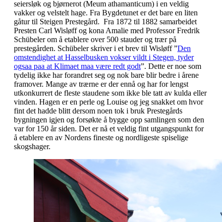
seiersløk og bjørnerot (Meum athamanticum) i en veldig
vakker og velstelt hage. Fra Bygdetunet er det bare en liten
gåtur til Steigen Prestegård. Fra 1872 til 1882 samarbeidet
Presten Carl Wisløff og kona Amalie med Professor Fredrik
Schübeler om å etablere over 500 stauder og trær på
prestegården.
Schübeler
skriver i et brev til Wisløff ”
Den
omstendighet at Hasselbusken vokser vildt i Stegen, tyder
ogsaa paa at Klimaet maa være redt godt
”. Dette er noe som
tydelig ikke har forandret seg og nok bare blir bedre i årene
framover. Mange av trærne er der ennå og har for lengst
utkonkurrert de fleste staudene som ikke ble tatt av kulda eller
vinden. Hagen er en perle og Louise og jeg snakket om hvor
fint det hadde blitt dersom noen tok i bruk Prestegårds
bygningen igjen og forsøkte å bygge opp samlingen som den
var for 150 år siden. Det er nå et veldig fint utgangspunkt for
å etablere en av Nordens fineste og nordligeste spiselige
skogshager.