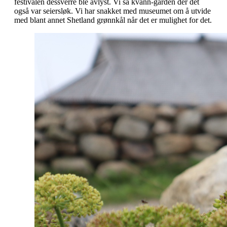
festivalen dessverre ble avlyst. Vi så kvann-gården der det
også var seiersløk. Vi har snakket med museumet om å utvide
med blant annet Shetland grønnkål når det er mulighet for det.