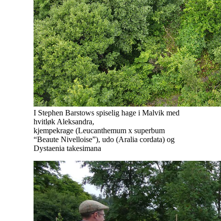
I Stephen Barstows spiselig hage i Malvik med
hvitløk Aleksandra,
kjempekrage (Leucanthemum x superbum
“Beaute Nivelloise”), udo (Aralia cordata) og
Dystaenia takesimana