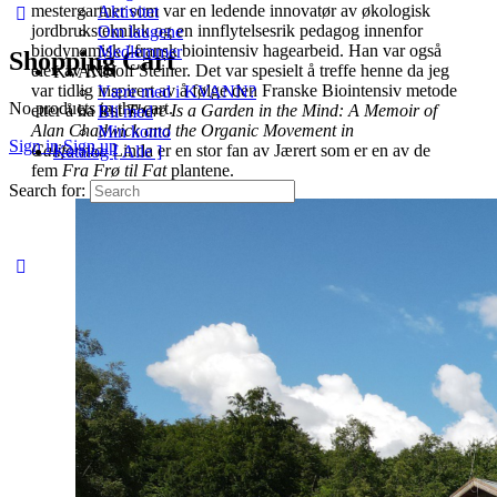
mestergartner som var en ledende innovatør av økologisk
Aktivitet
jordbruksteknikk og en innflytelsesrik pedagog innenfor
Om laugene
biodynamisk / fransk biointensiv hagearbeid. Han var også
Medlemmer
Shopping Cart
elev av Rudolf Steiner. Det var spesielt å treffe henne da jeg
KVANN
var tidlig inspirert av å følge den Franske Biointensiv metode
Være med i KVANN?
No products in the cart.
etter å ha lest
There Is a Garden in the Mind: A Memoir of
Bli med
Alan Chadwick and the Organic Movement in
Min konto
Sign in
Sign up
California.
Linda er en stor fan av Jærert som er en av de
Katalog [ Alle ]
fem
Fra Frø til Fat
plantene.
Search for: