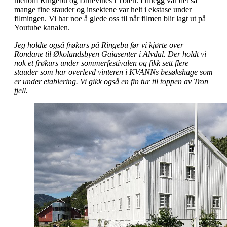
mellom Ringebu og Ditlevines i Toten. I tillegg var det så
mange fine stauder og insektene var helt i ekstase under
filmingen. Vi har noe å glede oss til når filmen blir lagt ut på
Youtube kanalen.
Jeg holdte også frøkurs på Ringebu før vi kjørte over
Rondane til Økolandsbyen Gaiasenter i Alvdal. Der holdt vi
nok et frøkurs under sommerfestivalen og fikk sett flere
stauder som har overlevd vinteren i KVANNs besøkshage som
er under etablering. Vi gikk også en fin tur til toppen av Tron
fjell.