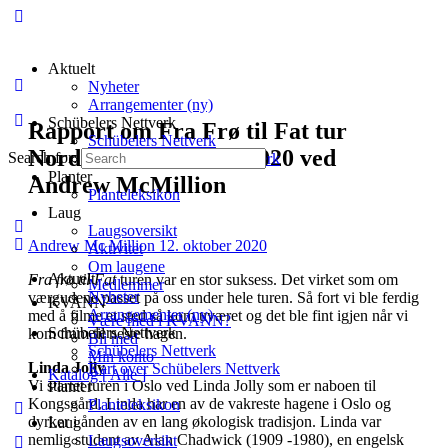
Aktuelt
Nyheter
Arrangementer (ny)
Schübelers Nettverk
Rapport om Fra Frø til Fat tur
Schübelers Nettverk
Nordover sommeren 2020 ved
Search for:
Kart over Schübelers Nettverk
Planter
Andrew McMillion
Planteleksikon
Laug
Laugsoversikt
Andrew Mc Million
12. oktober 2020
Aktivitet
Om laugene
Aktuelt
Fra frø til Fat
turen var en stor suksess. Det virket som om
Medlemmer
Nyheter
værgudene passet på oss under hele turen. Så fort vi ble ferdig
KVANN
Arrangementer (ny)
med å filme et sted så kom uværet og det ble fint igjen når vi
Være med i KVANN?
Schübelers Nettverk
kom fram til neste hagen.
Bli med
Schübelers Nettverk
Min konto
Linda Jolly
Kart over Schübelers Nettverk
Katalog [ Alle ]
Vi startet turen i Oslo ved Linda Jolly som er naboen til
Planter
Kongsgård. Linda har en av de vakreste hagene i Oslo og
Planteleksikon
dyrker i ånden av en lang økologisk tradisjon. Linda var
Laug
nemlig student av Alan Chadwick (1909 -1980), en engelsk
Laugsoversikt