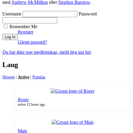
med
Andrew McMillion
eller
Stephen Barstow
.
Username
Password
Remember Me
Register
Glemt passord?
Du har ikke noe medlemskap, meld deg inn her
Laug
Newest
|
Active
|
Popular
Roser
active 12 hours ago
Mais