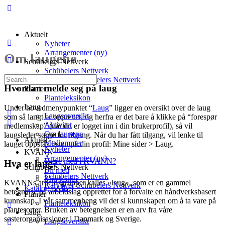
Aktuelt
Nyheter
Arrangementer (ny)
Om laugene
Schübelers Nettverk
Schübelers Nettverk
Search
Kart over Schübelers Nettverk
for:
Hvordan melde seg på laug
Planter
Planteleksikon
Laug
Under hovedmenypunktet “
Laug
” ligger en oversikt over de laug
Laugsoversikt
som så langt er opprettet, og herfra er det bare å klikke på “forespør
Aktivitet
medlemskap” (når du er logget inn i din brukerprofil), så vil
Om laugene
laugsleder sørge for tilgang. Når du har fått tilgang, vil lenke til
Aktuelt
Medlemmer
lauget oppstå i listen på din profil: Mine sider > Laug.
Nyheter
KVANN
Arrangementer (ny)
Være med i KVANN?
Hva er laug?
Schübelers Nettverk
Bli med
Schübelers Nettverk
Min konto
KVANNs arbeidsgrupper kalles «laug», som er en gammel
Kart over Schübelers Nettverk
Katalog [ Alle ]
betegnelse på arbeidslag opprettet for å forvalte en håndverksbasert
Planter
kunnskap. I vår sammenheng vil det si kunnskapen om å ta vare på
Planteleksikon
plantesorter. Bruken av betegnelsen er en arv fra våre
Laug
søsterorganisasjoner i Danmark og Sverige.
Laugsoversikt