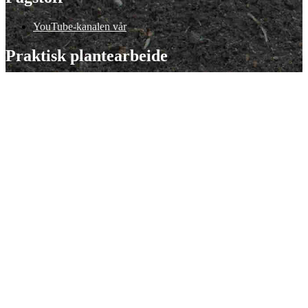
YouTube-kanalen vår
Praktisk plantearbeide
Avl av nye sorter
Nettbutikk
Våre tilbud
Nettstedet
KVANN
Være med i KVANN?
Bli med
© 2017 - 2026 K V A N N