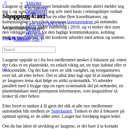
Aktivitet
Laugene er arbeidsgrupper betalende medlemmer aktivt melder seg
Om laugene
inn i, og som organiserer seg selv med basis i retningslinjer vedtatt
Medlemmer
Shopping Cart
av årsmøtet. Hvert laug har én eller flere koordinatorer, og
KVANN
kommuniserer i hovedsak gjennom
laugsportalene
på nettstedet.
Være med i KVANN?
Laugsstrukturen er under etablering i 2019, og vi tenker den som
No products in the cart.
Bli med
den viktigste arenaen for den faglige kommunikasjon, kobling
Min konto
mellom medlemmer og det konkrete arbeidet med artene og sortene.
Sign in
Sign up
Katalog [ Alle ]
Laugenes temaer
Search
for:
Laugene oppstår ut i fra hva medlemmer ønsker å fokusere på; enten
det f.eks er en planteslekt, en enkelt viktig art, en type habitat eller et
bruksområde. Og det kan være av ulik varighet, og reorganiseres
over tid, alt etter behov. Det er altså ikke lagt opp til at inndelingen
av laugenes tema skal følge en strikt systematikk. Vi arbeider
parallelt med å bygge opp en egen systematisk del på nettstedet, en
plantedatabase med permanent informasjon, som laugssidene så
lenker til etter behov.
Etter hvert er tanken å få gjort det slik at alle nye medlemmer
automatisk blir medlem av
Spirelauget
. Tanken er der å fokusere på
optimal spiring av de ulike arter. Lauget har foreløpig ingen leder.
Om du har ideer til utvikling av laugene, er det bare å ta kontakt