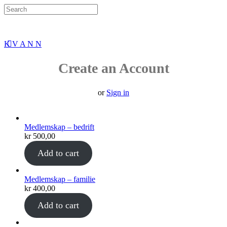
Search
for:
K V A N N
Create an Account
or
Sign in
Medlemskap – bedrift
kr
500,00
Add to cart
Medlemskap – familie
kr
400,00
Add to cart