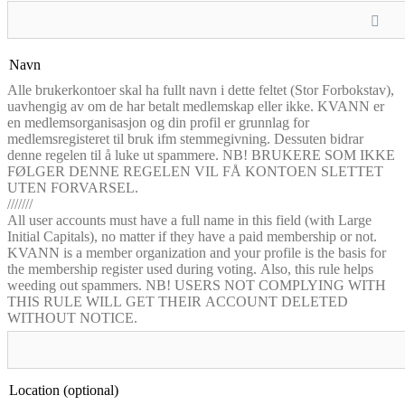
Navn
Alle brukerkontoer skal ha fullt navn i dette feltet (Stor Forbokstav),
uavhengig av om de har betalt medlemskap eller ikke. KVANN er
en medlemsorganisasjon og din profil er grunnlag for
medlemsregisteret til bruk ifm stemmegivning. Dessuten bidrar
denne regelen til å luke ut spammere. NB! BRUKERE SOM IKKE
FØLGER DENNE REGELEN VIL FÅ KONTOEN SLETTET
UTEN FORVARSEL.
///////
All user accounts must have a full name in this field (with Large
Initial Capitals), no matter if they have a paid membership or not.
KVANN is a member organization and your profile is the basis for
the membership register used during voting. Also, this rule helps
weeding out spammers. NB! USERS NOT COMPLYING WITH
THIS RULE WILL GET THEIR ACCOUNT DELETED
WITHOUT NOTICE.
Location
(optional)